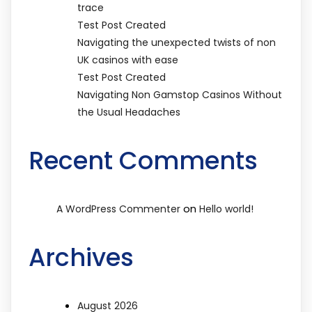
trace
Test Post Created
Navigating the unexpected twists of non
UK casinos with ease
Test Post Created
Navigating Non Gamstop Casinos Without
the Usual Headaches
Recent Comments
on
A WordPress Commenter
Hello world!
Archives
August 2026