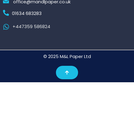
office@mandlpaper.co.uk
01634 683283
+447359 586824
© 2025 M&L Paper Ltd