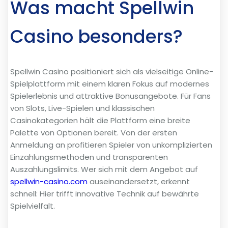
Was macht Spellwin
Casino besonders?
Spellwin Casino positioniert sich als vielseitige Online-
Spielplattform mit einem klaren Fokus auf modernes
Spielerlebnis und attraktive Bonusangebote. Für Fans
von Slots, Live-Spielen und klassischen
Casinokategorien hält die Plattform eine breite
Palette von Optionen bereit. Von der ersten
Anmeldung an profitieren Spieler von unkomplizierten
Einzahlungsmethoden und transparenten
Auszahlungslimits. Wer sich mit dem Angebot auf
spellwin-casino.com
auseinandersetzt, erkennt
schnell: Hier trifft innovative Technik auf bewährte
Spielvielfalt.