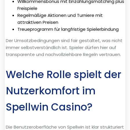
Willkommensbonus mit Einzahlungsmatching plus
Freispiele
Regelmäßige Aktionen und Turniere mit
attraktiven Preisen
Treueprogramm für langfristige Spielerbindung
Der Umsatzbedingungen sind fair gestaltet, was nicht
immer selbstverständlich ist. Spieler dürfen hier auf
transparente und nachvollziehbare Regeln vertrauen.
Welche Rolle spielt der
Nutzerkomfort im
Spellwin Casino?
Die Benutzeroberfläche von Spellwin ist klar strukturiert